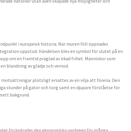
ändrade nationer utan även skapade nya möjligheter och
ndpunkt i europeisk historia. När muren föll öppnades
tegration uppstod. Händelsen blev en symbol för slutet på en
 hopp om en framtid präglad av ökad frihet. Människor som
 en blandning av glädje och vemod.
motsättningar plötsligt ersattes av en vilja att förena. Den
iga stunder på gator och torg samt en djupare förståelse för
vsett bakgrund.
-talet förändrades den ekonomiska vardagen för många