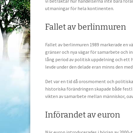
vi betraktar hur händelserna inte bara för
utmaningar för hela kontinenten.
Fallet av berlinmuren
Fallet av berlinmuren 1989 markerade en vä
gränser och nya vägar för samarbete och in
lång period av politisk uppdelning och ett
levde under den delade eran minns den med
Det var en tid då orosmoment och politiska 
historiska förändringen skapade både festl
vikten av samarbete mellan människor, oa
Införandet av euron
När euron introducerades i början av 2000