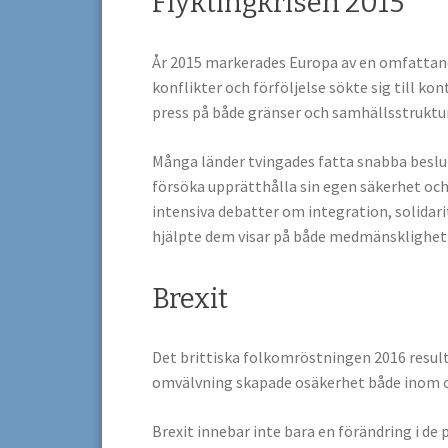
Flyktingkrisen 2015
År 2015 markerades Europa av en omfattand
konflikter och förföljelse sökte sig till 
press på både gränser och samhällsstruktur
Många länder tvingades fatta snabba beslu
försöka upprätthålla sin egen säkerhet och 
intensiva debatter om integration, solidari
hjälpte dem visar på både medmänsklighet oc
Brexit
Det brittiska folkomröstningen 2016 result
omvälvning skapade osäkerhet både inom o
Brexit innebar inte bara en förändring i de