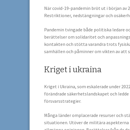
När covid-19-pandemin bröt ut i början av 
Restriktioner, nedstängningar och osäkerhe
Pandemin tvingade både politiska ledare o
berättelser om solidaritet och anpassning
kontakten och stötta varandra trots fysis
samhällen och påminner om vikten av att stå
Kriget i ukraina
Kriget i Ukraina, som eskalerade under 2022
förändrade säkerhetslandskapet och ledde t
försvarsstrategier.
Många länder omplacerade resurser och stä
situationen. Utöver de militära aspekterna
allmänna opinionen. Berättelser från de 