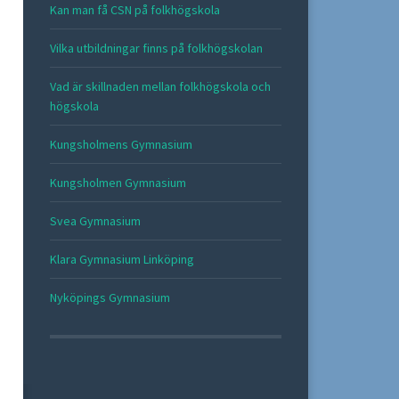
Kan man få CSN på folkhögskola
Vilka utbildningar finns på folkhögskolan
Vad är skillnaden mellan folkhögskola och
högskola
Kungsholmens Gymnasium
Kungsholmen Gymnasium
Svea Gymnasium
Klara Gymnasium Linköping
Nyköpings Gymnasium