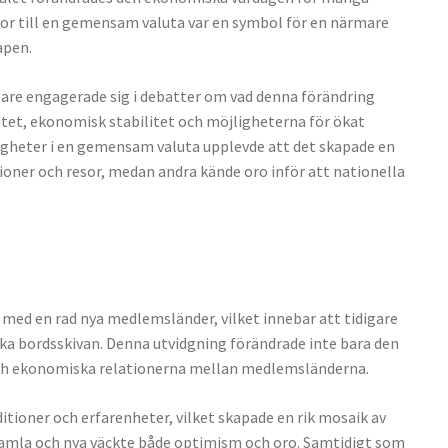
tor till en gemensam valuta var en symbol för en närmare
apen.
gare engagerade sig i debatter om vad denna förändring
tet, ekonomisk stabilitet och möjligheterna för ökat
gheter i en gemensam valuta upplevde att det skapade en
ioner och resor, medan andra kände oro inför att nationella
med en rad nya medlemsländer, vilket innebar att tidigare
ska bordsskivan. Denna utvidgning förändrade inte bara den
 och ekonomiska relationerna mellan medlemsländerna.
tioner och erfarenheter, vilket skapade en rik mosaik av
gamla och nya väckte både optimism och oro. Samtidigt som