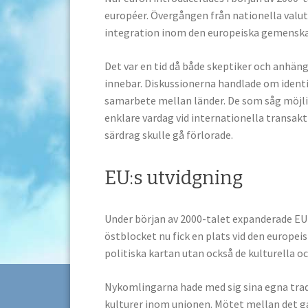
européer. Övergången från nationella valu
integration inom den europeiska gemensk
Det var en tid då både skeptiker och anhän
innebar. Diskussionerna handlade om identi
samarbete mellan länder. De som såg möjli
enklare vardag vid internationella transakt
särdrag skulle gå förlorade.
EU:s utvidgning
Under början av 2000-talet expanderade EU 
östblocket nu fick en plats vid den europei
politiska kartan utan också de kulturella
Nykomlingarna hade med sig sina egna tradi
kulturer inom unionen. Mötet mellan det 