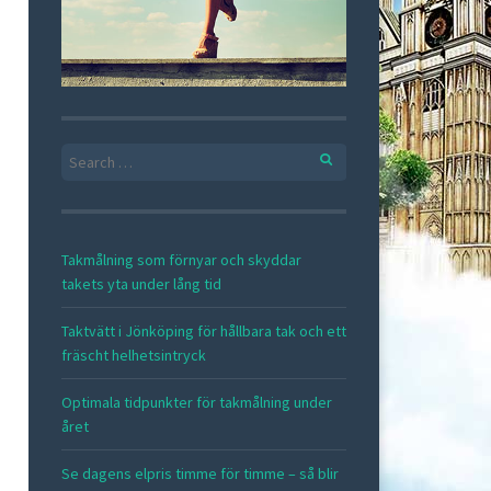
Search
for:
Takmålning som förnyar och skyddar
takets yta under lång tid
Taktvätt i Jönköping för hållbara tak och ett
fräscht helhetsintryck
Optimala tidpunkter för takmålning under
året
Se dagens elpris timme för timme – så blir