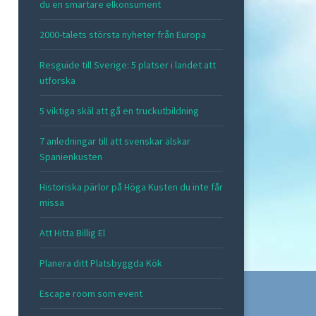
du en smartare elkonsument
2000-talets största nyheter från Europa
Resguide till Sverige: 5 platser i landet att
utforska
5 viktiga skäl att gå en truckutbildning
7 anledningar till att svenskar älskar
Spanienkusten
Historiska pärlor på Höga Kusten du inte får
missa
Att Hitta Billig El
Planera ditt Platsbyggda Kök
Escape room som event