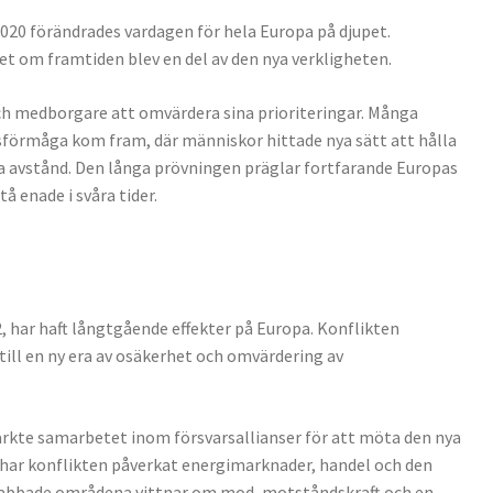
2020 förändrades vardagen för hela Europa på djupet.
t om framtiden blev en del av den nya verkligheten.
ch medborgare att omvärdera sina prioriteringar. Många
sförmåga kom fram, där människor hittade nya sätt att hålla
ka avstånd. Den långa prövningen präglar fortfarande Europas
 enade i svåra tider.
, har haft långtgående effekter på Europa. Konflikten
ill en ny era av osäkerhet och omvärdering av
rkte samarbetet inom försvarsallianser för att möta den nya
 har konflikten påverkat energimarknader, handel och den
drabbade områdena vittnar om mod, motståndskraft och en