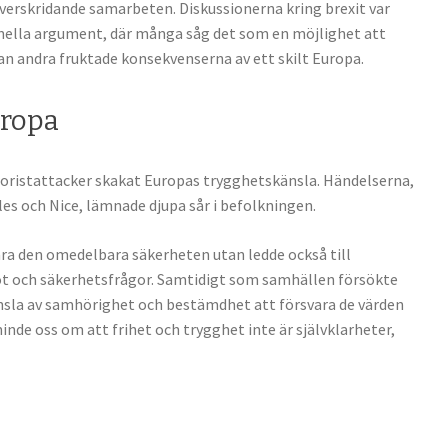
erskridande samarbeten. Diskussionerna kring brexit var
nella argument, där många såg det som en möjlighet att
an andra fruktade konsekvenserna av ett skilt Europa.
uropa
roristattacker skakat Europas trygghetskänsla. Händelserna,
les och Nice, lämnade djupa sår i befolkningen.
ara den omedelbara säkerheten utan ledde också till
ot och säkerhetsfrågor. Samtidigt som samhällen försökte
änsla av samhörighet och bestämdhet att försvara de värden
de oss om att frihet och trygghet inte är självklarheter,