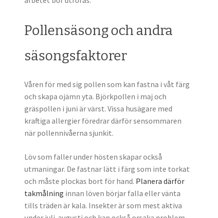
Pollensäsong och andra
säsongsfaktorer
Våren för med sig pollen som kan fastna i våt färg
och skapa ojämn yta. Björkpollen i maj och
gräspollen i juni är värst. Vissa husägare med
kraftiga allergier föredrar därför sensommaren
när pollennivåerna sjunkit.
Löv som faller under hösten skapar också
utmaningar. De fastnar lätt i färg som inte torkat
och måste plockas bort för hand.
Planera därför
takmålning
innan löven börjar falla eller vänta
tills träden är kala. Insekter är som mest aktiva
under juli-augusti och kan också orsaka problem.