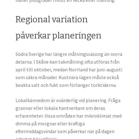
håller plusgrader minst en vecka efter målning.
Regional variation
påverkar planeringen
Södra Sverige har längre målningssäsong än norra
delarna. I Skåne kan takmålning ofta utföras från
april till oktober, medan Norrland har juni-augusti
som säkra månader. Kustnära lägen måste också
beakta salt och fukt som förlänger torktiderna.
Lokalkännedom är ovärderlig vid planering. Fråga
grannar eller lokala hantverkare om deras
erfarenheter. Vissa områden har mikroklimat med
dimma på morgnar eller kraftiga
eftermiddagsvindar som påverkar när på dagen
arbetet bör utföras.