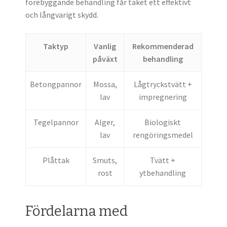
förebyggande behandling får taket ett effektivt
och långvarigt skydd.
Taktyp
Vanlig
Rekommenderad
påväxt
behandling
Betongpannor
Mossa,
Lågtryckstvätt +
lav
impregnering
Tegelpannor
Alger,
Biologiskt
lav
rengöringsmedel
Plåttak
Smuts,
Tvätt +
rost
ytbehandling
Fördelarna med