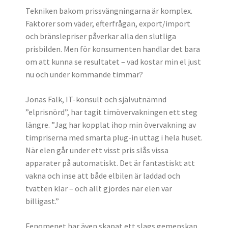
Tekniken bakom prissvängningarna är komplex.
Faktorer som väder, efterfrågan, export/import
och bränslepriser påverkar alla den slutliga
prisbilden. Men för konsumenten handlar det bara
om att kunna se resultatet – vad kostar min el just
nu och under kommande timmar?
Jonas Falk, IT-konsult och självutnämnd
”elprisnörd”, har tagit timövervakningen ett steg
längre. ”Jag har kopplat ihop min övervakning av
timpriserna med smarta plug-in uttag i hela huset.
När elen går under ett visst pris slås vissa
apparater på automatiskt. Det är fantastiskt att
vakna och inse att både elbilen är laddad och
tvätten klar – och allt gjordes när elen var
billigast.”
Fenomenet har även skapat ett slags gemenskap