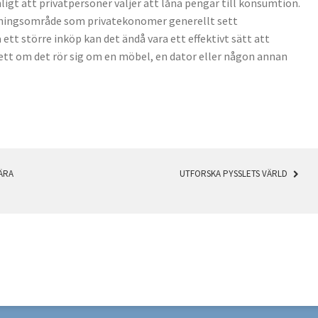
ligt att privatpersoner väljer att låna pengar till konsumtion.
dningsområde som privatekonomer generellt sett
tt större inköp kan det ändå vara ett effektivt sätt att
ett om det rör sig om en möbel, en dator eller någon annan
ÄRA
UTFORSKA PYSSLETS VÄRLD