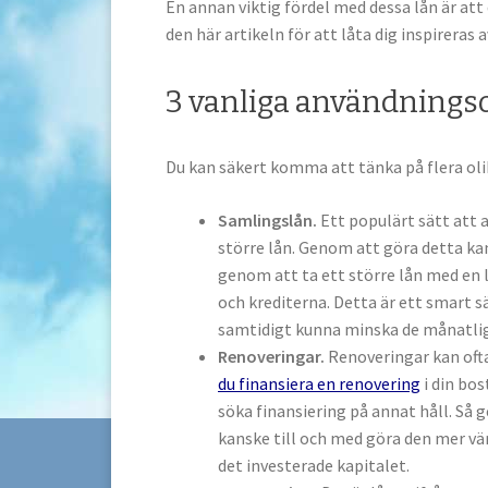
En annan viktig fördel med dessa lån är att 
den här artikeln för att låta dig inspirera
3 vanliga användnings
Du kan säkert komma att tänka på flera oli
Samlingslån.
Ett populärt sätt att a
större lån. Genom att göra detta kan
genom att ta ett större lån med en 
och krediterna. Detta är ett smart s
samtidigt kunna minska de månatliga
Renoveringar.
Renoveringar kan of
du finansiera en renovering
i din bos
söka finansiering på annat håll. Så g
kanske till och med göra den mer vär
det investerade kapitalet.