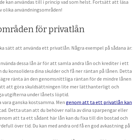
de kan användas till i princip vad som helst. Fortsätt att läsa
s av olika användningsområden!
områden för privatlån
ka sätt att använda ett privatlån. Några exempel på sådana är:
nvända dessa lån är för att samla andra lån och krediter i ett
 du konsolidera dina skulder och få ner räntan på lånen. Detta
lägre ränta än den genomsnittliga räntan för de mindre lånen
ätt att göra skuldsättningen lite mer lätthanterligt och
 utgifterna under lånets löptid.
ta vara ganska kostsamma. Men
genom att ta ett privatlån kan
tad. Detta utan att du behöver nalla av dina sparpengar eller
enom att ta ett sådant här lån kan du fixa till din bostad och
defull över tid. Du kan med andra ord få en god avkastning på