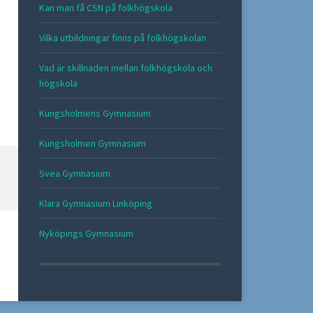
Kan man få CSN på folkhögskola
Vilka utbildningar finns på folkhögskolan
Vad är skillnaden mellan folkhögskola och
högskola
Kungsholmens Gymnasium
Kungsholmen Gymnasium
Svea Gymnasium
Klara Gymnasium Linköping
Nyköpings Gymnasium