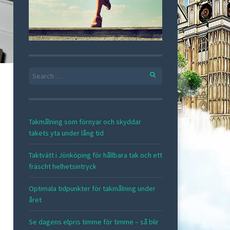
Search
for:
Takmålning som förnyar och skyddar
takets yta under lång tid
Taktvätt i Jönköping för hållbara tak och ett
fräscht helhetsintryck
Optimala tidpunkter för takmålning under
året
Se dagens elpris timme för timme – så blir