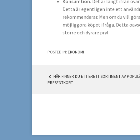
Konsumtion.
Det är långt ifrån ovan
Detta är egentligen inte ett använ
rekommenderar. Men om du vill göra e
möjliggöra köpet ifråga. Detta oavs
större och dyrare pryl.
POSTED IN:
EKONOMI
HÄR FINNER DU ETT BRETT SORTIMENT AV POPUL
POST
PRESENTKORT
NAVIGATION