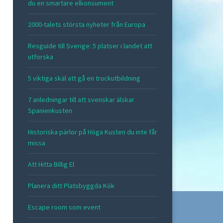
du en smartare elkonsument
2000-talets största nyheter från Europa
Resguide till Sverige: 5 platser i landet att
utforska
5 viktiga skäl att gå en truckutbildning
7 anledningar till att svenskar älskar
Spanienkusten
Historiska pärlor på Höga Kusten du inte får
missa
Att Hitta Billig El
Planera ditt Platsbyggda Kök
Escape room som event